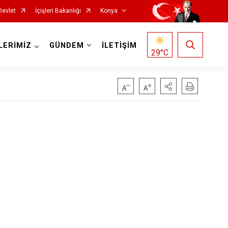
Devlet
İçişleri Bakanlığı
Konya
LERİMİZ
GÜNDEM
İLETİŞİM
29
°C
Doğanhisar
Kulu
Emirgazi
Meram
Ereğli
Sarayönü
Güneysınır
Selçuklu
Hadim
Seydişehir
Halkapınar
Taşkent