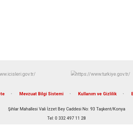
Çeltik
Cihanbeyli
Çumra
Derbent
Derebucak
te
Mevzuat Bilgi Sistemi
Kullanım ve Gizlilik
Şıhlar Mahallesi Vali İzzet Bey Caddesi No: 93 Taşkent/Konya
Tel: 0 332 497 11 28