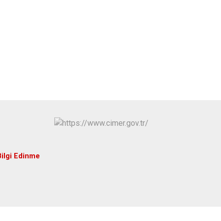
Hüyük
Tuzlukçu
Ilgın
Yalıhüyük
Kadınhanı
Yunak
Karapınar
Karatay
Bilgi Edinme