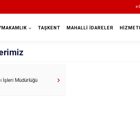
e-
YMAKAMLIK
TAŞKENT
MAHALLİ İDARELER
HİZMET
Konya
erimiz
Ahırlı
zı İşleri Müdürlüğü
Akören
Akşehir
Altınekin
Beyşehir
Bozkır