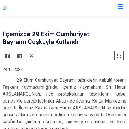
Konya
İlçemizde 29 Ekim Cumhuriyet
Bayramı Coşkuyla Kutlandı
Ahırlı
Doğanhisar
Kulu
Akören
Emirgazi
Meram
Akşehir
Ereğli
Sarayönü
29.10.2021
Altınekin
Güneysınır
Selçuklu
29 Ekim Cumhuriyet Bayramı tebriklerin kabulü töreni;
Beyşehir
Hadim
Seydişehir
Taşkent Kaymakamlığı'nda, ilçemiz Kaymakamı Sn. Harun
Bozkır
Halkapınar
Taşkent
ARSLANARGUN'un, ilçe protokolünün tebriklerini kabul
Çeltik
Hüyük
Tuzlukçu
etmesiyle gerçekleştirildi. Akabinde ilçemiz Kültür Merkezine
Cihanbeyli
geçildi. İlçemiz Kaymakamı Harun ARSLANARGUN tarafından
Ilgın
Yalıhüyük
günün anlam ve önemini belirten konuşma yapıldı. Öğrenciler
Çumra
Kadınhanı
Yunak
tarafından şiirlerin okunması, sinevizyon sunumu ve koro
Derbent
Karapınar
gösterisi sonrası tören sona erdi.