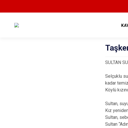
KA
Taşken
SULTAN SU
Selçuklu su
kadar temiz 
Köylü kızınd
Sultan, suy
Kız yeniden
Sultan, seb
Sultan “Adı