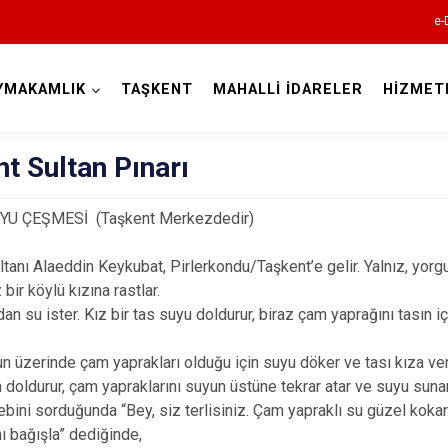
e-
YMAKAMLIK
TAŞKENT
MAHALLİ İDARELER
HİZMET
Konya
t Sultan Pınarı
YU ÇEŞMESİ (Taşkent Merkezdedir)
Ahırlı
ltanı Alaeddin Keykubat, Pirlerkondu/Taşkent’e gelir. Yalnız, yorg
Akören
bir köylü kızına rastlar.
Akşehir
an su ister. Kız bir tas suyu doldurur, biraz çam yaprağını tasın iç
Altınekin
un üzerinde çam yaprakları olduğu için suyu döker ve tası kıza veri
Beyşehir
 doldurur, çam yapraklarını suyun üstüne tekrar atar ve suyu suna
ebini sorduğunda “Bey, siz terlisiniz. Çam yapraklı su güzel kokar.
Bozkır
nı bağışla” dediğinde,