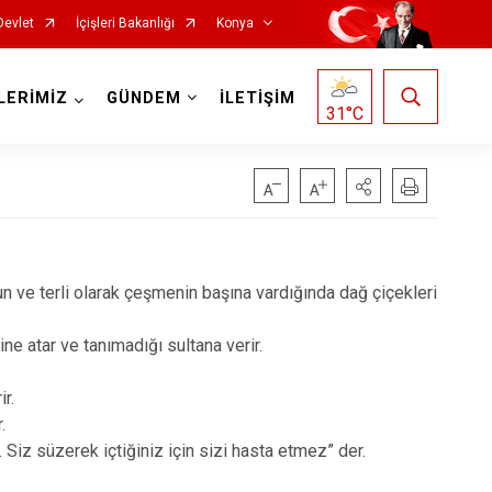
Devlet
İçişleri Bakanlığı
Konya
LERİMİZ
GÜNDEM
İLETİŞİM
31
°C
Doğanhisar
Kulu
un ve terli olarak çeşmenin başına vardığında dağ çiçekleri
Emirgazi
Meram
Ereğli
Sarayönü
ine atar ve tanımadığı sultana verir.
Güneysınır
Selçuklu
r.
Hadim
Seydişehir
r.
 Siz süzerek içtiğiniz için sizi hasta etmez” der.
Halkapınar
Taşkent