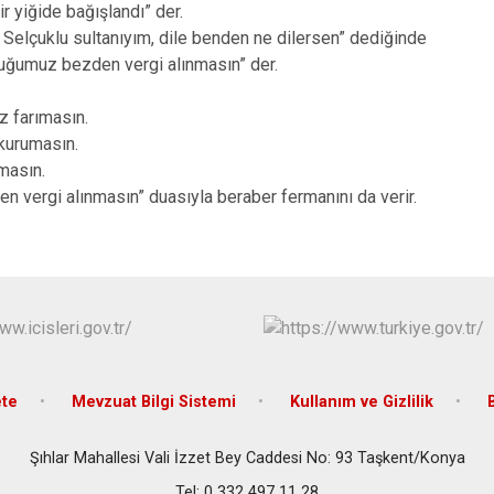
Çeltik
ir yiğide bağışlandı” der.
 Selçuklu sultanıyım, dile benden ne dilersen” dediğinde
Cihanbeyli
uğumuz bezden vergi alınmasın” der.
Çumra
Derbent
iz farımasın.
kurumasın.
Derebucak
ımasın.
en vergi alınmasın” duasıyla beraber fermanını da verir.
te
Mevzuat Bilgi Sistemi
Kullanım ve Gizlilik
Şıhlar Mahallesi Vali İzzet Bey Caddesi No: 93 Taşkent/Konya
Tel: 0 332 497 11 28