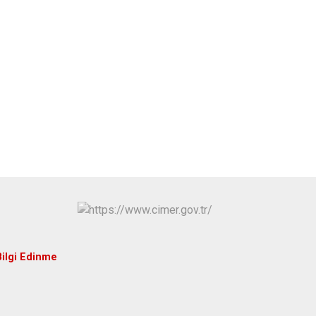
Hüyük
Tuzlukçu
Ilgın
Yalıhüyük
Kadınhanı
Yunak
Karapınar
Karatay
Bilgi Edinme